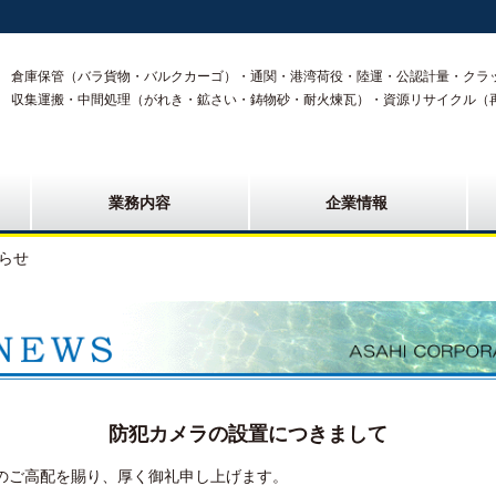
倉庫保管（バラ貨物・バルクカーゴ）・通関・港湾荷役・陸運・公認計量・クラ
収集運搬・中間処理（がれき・鉱さい・鋳物砂・耐火煉瓦）・資源リサイクル（
業務内容
企業情報
らせ
防犯カメラの設置につきまして
のご高配を賜り、厚く御礼申し上げます。