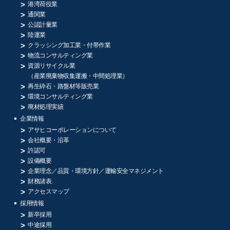
港湾荷役業
通関業
公認計量業
陸運業
クラッシング加工業・付帯作業
物流コンサルティング業
資源リサイクル業
（産業廃棄物収集運搬・中間処理業）
再生砕石・路盤材等販売業
環境コンサルティング業
廃材処理実績
企業情報
アサヒコーポレーションについて
会社概要・沿革
許認可
設備概要
企業理念／品質・環境方針／
運輸安全マネジメント
財務諸表
アクセスマップ
採用情報
新卒採用
中途採用