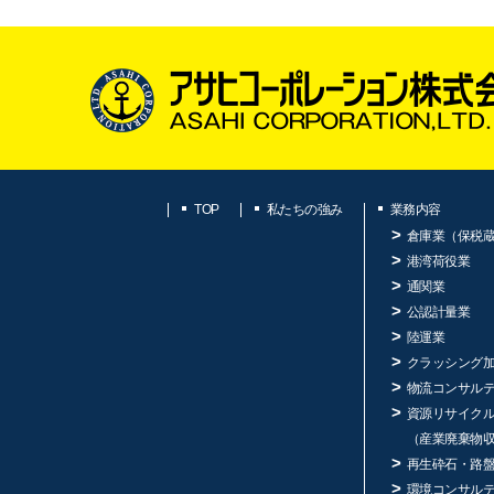
TOP
私たちの強み
業務内容
倉庫業（保税
港湾荷役業
通関業
公認計量業
陸運業
クラッシング
物流コンサル
資源リサイク
（産業廃棄物
再生砕石・路
環境コンサル