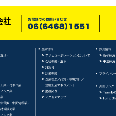
企業情報
採用情報
蔵置場）
アサヒコーポレーションについて
新卒採用
会社概要・沿革
中途採用
許認可
設備概要
プライバシ
企業理念／品質・環境方針／
加工業・付帯作業
運輸安全マネジメント
外部リンク
ティング業
財務諸表
Team E-K
ル業
アクセスマップ
Fun to Sh
収集運搬・中間処理業）
盤材等販売業
ティング業