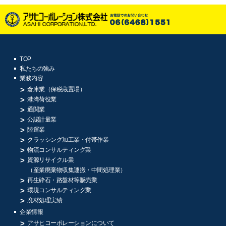
TOP
私たちの強み
業務内容
倉庫業（保税蔵置場）
港湾荷役業
通関業
公認計量業
陸運業
クラッシング加工業・付帯作業
物流コンサルティング業
資源リサイクル業
（産業廃棄物収集運搬・中間処理業）
再生砕石・路盤材等販売業
環境コンサルティング業
廃材処理実績
企業情報
アサヒコーポレーションについて