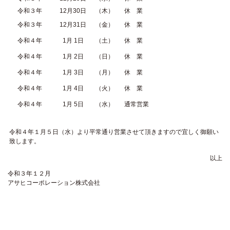
令和３年
12月30日
（木）
休 業
令和３年
12月31日
（金）
休 業
令和４年
1月 1日
（土）
休 業
令和４年
1月 2日
（日）
休 業
令和４年
1月 3日
（月）
休 業
令和４年
1月 4日
（火）
休 業
令和４年
1月 5日
（水）
通常営業
令和４年１月５日（水）より平常通り営業させて頂きますので宜しく御願い
致します。
以上
令和３年１２月
アサヒコーポレーション株式会社