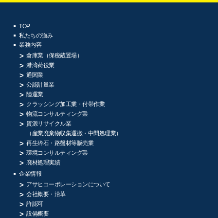
TOP
私たちの強み
業務内容
倉庫業（保税蔵置場）
港湾荷役業
通関業
公認計量業
陸運業
クラッシング加工業・付帯作業
物流コンサルティング業
資源リサイクル業
（産業廃棄物収集運搬・中間処理業）
再生砕石・路盤材等販売業
環境コンサルティング業
廃材処理実績
企業情報
アサヒコーポレーションについて
会社概要・沿革
許認可
設備概要