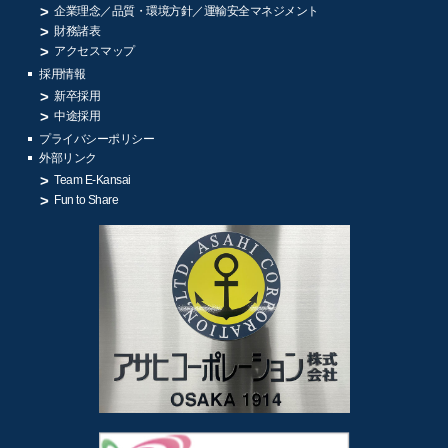
企業理念／品質・環境方針／
運輸安全マネジメント
財務諸表
アクセスマップ
採用情報
新卒採用
中途採用
プライバシーポリシー
外部リンク
Team E-Kansai
Fun to Share