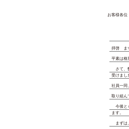
お客様各位
拝啓 ま
平素は格
さて、弊
受けまし
社員一同
取り組ん
今後と
ます。
まずは