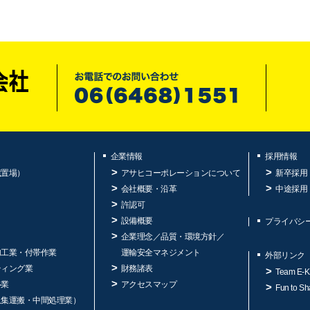
企業情報
採用情報
蔵置場）
アサヒコーポレーションについて
新卒採用
会社概要・沿革
中途採用
許認可
設備概要
プライバシ
企業理念／品質・環境方針／
加工業・付帯作業
運輸安全マネジメント
外部リンク
ティング業
財務諸表
Team E-K
ル業
アクセスマップ
Fun to Sh
収集運搬・中間処理業）