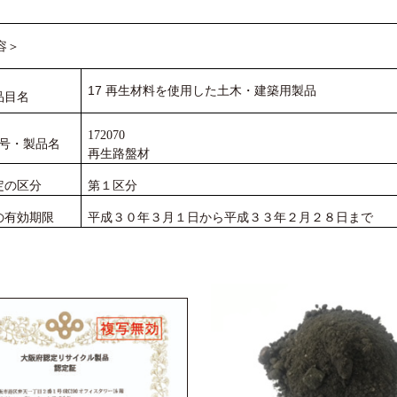
容＞
17 再生材料を使用した土木・建築用製品
品目名
172070
号・製品名
再生路盤材
定の区分
第１区分
の有効期限
平成３０年３月１日から平成３３年２月２８日まで