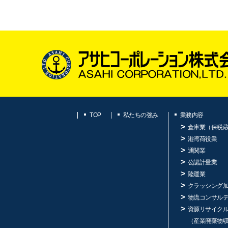
TOP
私たちの強み
業務内容
倉庫業（保税
港湾荷役業
通関業
公認計量業
陸運業
クラッシング
物流コンサル
資源リサイク
（産業廃棄物