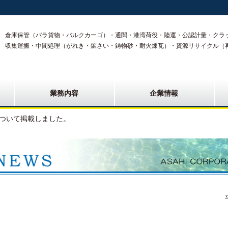
倉庫保管（バラ貨物・バルクカーゴ）・通関・港湾荷役・陸運・公認計量・クラ
収集運搬・中間処理（がれき・鉱さい・鋳物砂・耐火煉瓦）・資源リサイクル（
業務内容
企業情報
ついて掲載しました。
平成29年5