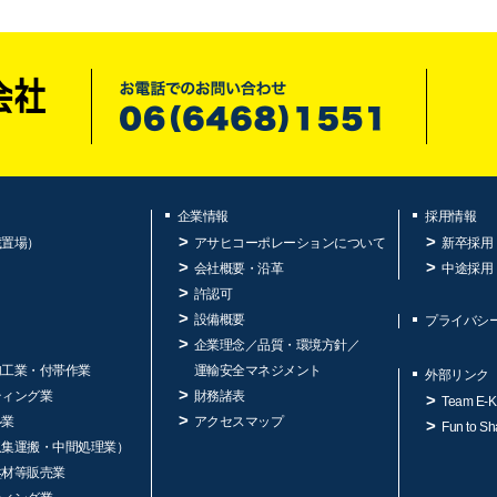
企業情報
採用情報
蔵置場）
アサヒコーポレーションについて
新卒採用
会社概要・沿革
中途採用
許認可
設備概要
プライバシ
企業理念／品質・環境方針／
加工業・付帯作業
運輸安全マネジメント
外部リンク
ティング業
財務諸表
Team E-K
ル業
アクセスマップ
Fun to Sh
収集運搬・中間処理業）
盤材等販売業