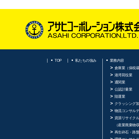
TOP
私たちの強み
業務内容
倉庫業（保税
港湾荷役業
通関業
公認計量業
陸運業
クラッシング
物流コンサル
資源リサイク
（産業廃棄物
再生砕石・路