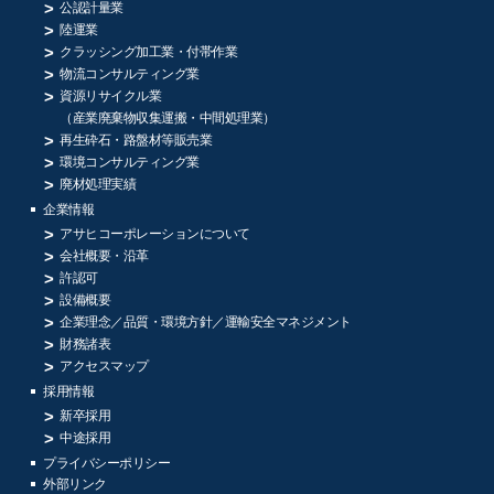
公認計量業
陸運業
クラッシング加工業・付帯作業
物流コンサルティング業
資源リサイクル業
（産業廃棄物収集運搬・中間処理業）
再生砕石・路盤材等販売業
環境コンサルティング業
廃材処理実績
企業情報
アサヒコーポレーションについて
会社概要・沿革
許認可
設備概要
企業理念／品質・環境方針／
運輸安全マネジメント
財務諸表
アクセスマップ
採用情報
新卒採用
中途採用
プライバシーポリシー
外部リンク