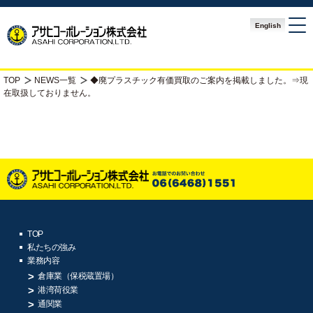
English
TOP
NEWS一覧
◆廃プラスチック有価買取のご案内を掲載しました。⇒現
在取扱しておりません。
TOP
私たちの強み
業務内容
倉庫業（保税蔵置場）
港湾荷役業
通関業