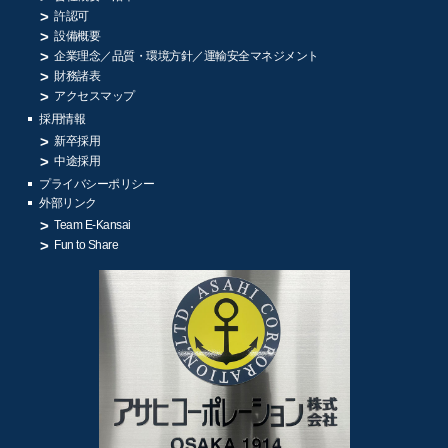
許認可
設備概要
企業理念／品質・環境方針／
運輸安全マネジメント
財務諸表
アクセスマップ
採用情報
新卒採用
中途採用
プライバシーポリシー
外部リンク
Team E-Kansai
Fun to Share