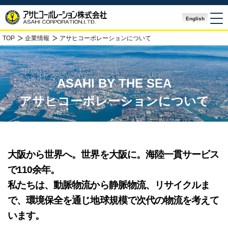
English
TOP
企業情報
アサヒコーポレーションについて
ASAHI BY THE SEA
アサヒコーポレーションについて
大阪から世界へ。世界を大阪に。海陸一貫サービス
で110余年。
私たちは、動脈物流から静脈物流、リサイクルま
で、環境保全を通じ地球規模で次代の物流を考えて
います。