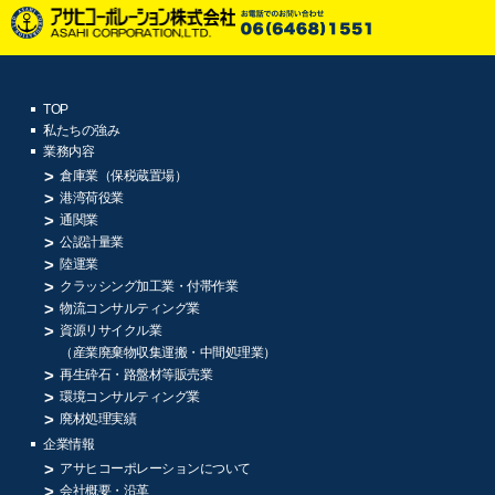
TOP
私たちの強み
業務内容
倉庫業（保税蔵置場）
港湾荷役業
通関業
公認計量業
陸運業
クラッシング加工業・付帯作業
物流コンサルティング業
資源リサイクル業
（産業廃棄物収集運搬・中間処理業）
再生砕石・路盤材等販売業
環境コンサルティング業
廃材処理実績
企業情報
アサヒコーポレーションについて
会社概要・沿革