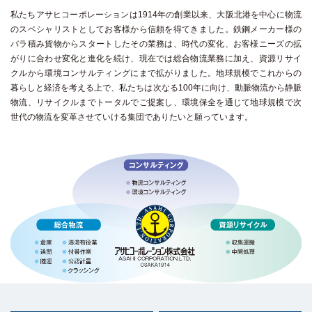
私たちアサヒコーポレーションは1914年の創業以来、大阪北港を中心に物流
のスペシャリストとしてお客様から信頼を得てきました。鉄鋼メーカー様の
バラ積み貨物からスタートしたその業務は、時代の変化、お客様ニーズの拡
がりに合わせ変化と進化を続け、現在では総合物流業務に加え、資源リサイ
クルから環境コンサルティングにまで拡がりました。地球規模でこれからの
暮らしと経済を考える上で、私たちは次なる100年に向け、動脈物流から静脈
物流、リサイクルまでトータルでご提案し、環境保全を通じて地球規模で次
世代の物流を変革させていける集団でありたいと願っています。