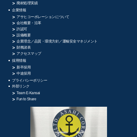
廃材処理実績
企業情報
アサヒコーポレーションについて
会社概要・沿革
許認可
設備概要
企業理念／品質・環境方針／
運輸安全マネジメント
財務諸表
アクセスマップ
採用情報
新卒採用
中途採用
プライバシーポリシー
外部リンク
Team E-Kansai
Fun to Share