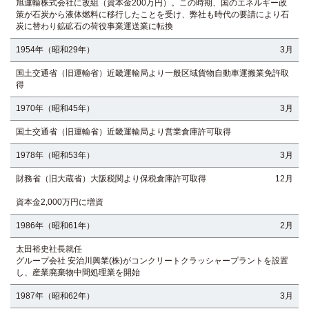
旭運輸株式会社に改組（資本金200万円）。この時期、国のエネルギー政
策が石炭から液体燃料に移行したことを受け、弊社も時代の要請により石
炭に替わり鉱砿石の荷役事業運送業に転換
1954年（昭和29年）
3月
国土交通省（旧運輸省）近畿運輸局より一般区域貨物自動車運搬業免許取
得
1970年（昭和45年）
3月
国土交通省（旧運輸省）近畿運輸局より営業倉庫許可取得
1978年（昭和53年）
3月
財務省（旧大蔵省）大阪税関より保税倉庫許可取得
12月
資本金2,000万円に増資
1986年（昭和61年）
2月
太田裕史社長就任
グループ会社 安治川興業(株)がコンクリートクラッシャープラントを設置
し、産業廃棄物中間処理業を開始
1987年（昭和62年）
3月