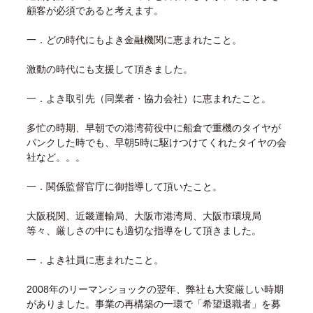
顧客が必須であると考えます。
一．どの時代にもよき金融機関に恵まれたこと。
激動の時代にも支援して頂きました。
一．よき取引先（同業者・協力会社）に恵まれたこと。
多忙の時期、早朝での港湾荷役中に船倉で重機のタイヤが
パンクした時でも、早朝5時に駆けつけてくれたタイヤの会
社など。。。
一．関係監督官庁に御指導して頂いたこと。
大阪税関、近畿運輸局、大阪市港湾局、大阪市環境局
等々、厳しさの中にも適切な指導をして頂きました。
一．よき社員に恵まれたこと。
2008年のリーマンショックの翌年、弊社も大変厳しい時期
がありました。事業の再構築の一環で「希望退職者」を募