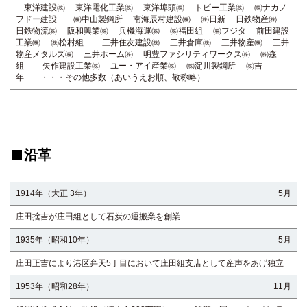
東洋建設㈱ 東洋電化工業㈱ 東洋埠頭㈱ トピー工業㈱ ㈱ナカノ
フドー建設 ㈱中山製鋼所 南海辰村建設㈱ ㈱日新 日鉄物産㈱
日鉄物流㈱ 阪和興業㈱ 兵機海運㈱ ㈱福田組 ㈱フジタ 前田建設
工業㈱ ㈱松村組 三井住友建設㈱ 三井倉庫㈱ 三井物産㈱ 三井
物産メタルズ㈱ 三井ホーム㈱ 明豊ファシリティワークス㈱ ㈱森
組 矢作建設工業㈱ ユー・アイ産業㈱ ㈱淀川製鋼所 ㈱吉
年 ・・・その他多数（あいうえお順、敬称略）
沿革
1914年（大正 3年）
5月
庄田捨吉が庄田組として石炭の運搬業を創業
1935年（昭和10年）
5月
庄田正吉により港区弁天5丁目において庄田組支店として産声をあげ独立
1953年（昭和28年）
11月