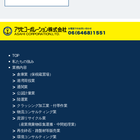
TOP
私たちの強み
業務内容
倉庫業（保税蔵置場）
港湾荷役業
通関業
公認計量業
陸運業
クラッシング加工業・付帯作業
物流コンサルティング業
資源リサイクル業
（産業廃棄物収集運搬・中間処理業）
再生砕石・路盤材等販売業
環境コンサルティング業