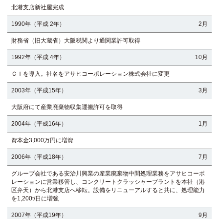
北港支店新社屋完成
1990年（平成 2年）
2月
財務省（旧大蔵省）大阪税関より通関業許可取得
1992年（平成 4年）
10月
ＣＩを導入。社名をアサヒコーポレーション株式会社に変更
2003年（平成15年）
3月
大阪府にて産業廃棄物収集運搬許可を取得
2004年（平成16年）
1月
資本金3,000万円に増資
2006年（平成18年）
7月
グループ会社である安治川興業の産業廃棄物中間処理業務をアサヒコーポ
レーションに営業移管し、コンクリートクラッシャープラントを本社（港
区弁天）から北港支店へ移転。設備をリニューアルすると共に、処理能力
を1,200t/日に増強
2007年（平成19年）
9月