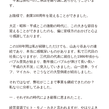
平素は弊社へのご厚誼を賜り誠にありがとうございま
す。
お陰様で、創業100周年を迎えることができました。
大正・昭和・平成とこの激動の時代に、この大きな節目を
迎えることができましたのも、偏に皆様方のおかげと心よ
り感謝しております。
この100年間は私が経験しただけでも、山あり谷ありの連
続であり、本当に感慨深いものがあります。私で三代目の
社長になりますが、三代目の代表に就任した1986年頃から
バブル景気が始まり、数年後にバブルが弾けて長い長い
「平成の大不況」に突入していきました。山一證券、ライ
フ、マイカル、そごうなどの大型倒産が続出しました。
それではなぜ、弊社がここまで事業を継続できたのか？
私なりに分析してみました。
一．それぞれの時代によき顧客に恵まれたこと。
経営資源でヒト・モノ・カネと言われますが、やはりよき