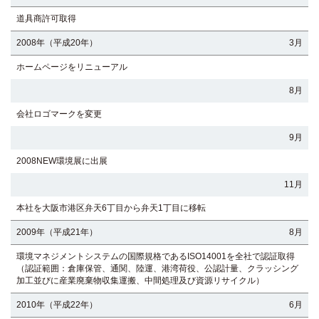
道具商許可取得
2008年（平成20年）
3月
ホームページをリニューアル
8月
会社ロゴマークを変更
9月
2008NEW環境展に出展
11月
本社を大阪市港区弁天6丁目から弁天1丁目に移転
2009年（平成21年）
8月
環境マネジメントシステムの国際規格であるISO14001を全社で認証取得
（認証範囲：倉庫保管、通関、陸運、港湾荷役、公認計量、クラッシング
加工並びに産業廃棄物収集運搬、中間処理及び資源リサイクル）
2010年（平成22年）
6月