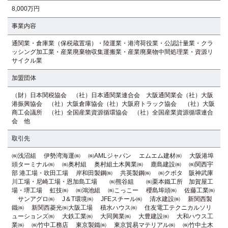
8,000万円
事業内容
通関業・倉庫業（保税蔵置場）・陸運業・港湾荷役業・公認計量業・クラ
ッシング加工業・産業廃棄物収集運搬業・産業廃棄物中間処理業・資源リ
サイクル業
加盟団体
（財）日本関税協会 （社）日本通関業連合会 大阪通関業会（社）大阪
港振興協会 （社）大阪倉庫協会（社）大阪府トラック協会 （社）大阪
商工会議所 （社）全国産業資源循環協会 （社）全国産業資源循環連合
会 他
取引先
㈱浅沼組 伊勢湾海運㈱ ㈱AMLジャパン エムエム建材㈱ 大阪港埠
頭ターミナル㈱ ㈱奥村組 奥村組土木興業㈱ 鹿島建設㈱ ㈱関西宇
部 港工場・吹田工場 岸和田製鋼㈱ 共英製鋼㈱ ㈱クボタ 阪神武庫
川工場・尼崎工場・恩加島工場 ㈱熊谷組 ㈱栗本鐵工所 加賀屋工
場・堺工場 虹技㈱ ㈱鴻池組 ㈱こっこー 櫻島埠頭㈱ 佐藤工業㈱
サンアグロ㈱ J＆T環境㈱ JFEスチール㈱ 清水建設㈱ 新関西製
鐵㈱ 新関西菱光㈱大阪工場 積水ハウス㈱ 住友電工テクニカルソリ
ューションズ㈱ 大鉄工業㈱ 大同興業㈱ 大豊建設㈱ 大和ハウス工
業㈱ ㈱竹中工務店 東京製鐵㈱ 東京貿易マテリアル㈱ ㈱竹中土木